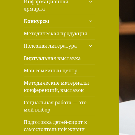
Информационная
дочернее
ярмарка
меню
раскрыть
Конкурсы
дочернее
меню
Методическая продукция
раскрыть
Полезная литература
дочернее
меню
Виртуальная выставка
Мой семейный центр
Методические материалы
конференций, выставок
Социальная работа — это
мой выбор
Подготовка детей-сирот к
самостоятельной жизни